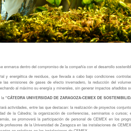
e enmarca dentro del compromiso de la compañía con el desarrollo sostenib
rial y energética de residuos, que llevada a cabo bajo condiciones controla
e las emisiones de gases de efecto invernadero, la reducción del volumen
vechando al máximo su energía y minerales, sin generar impactos añadidos sob
a la
“CÁTEDRA UNIVERSIDAD DE ZARAGOZA-CEMEX DE SOSTENIBILID
á actividades, entre las que destacan: la realización de proyectos conjunto
vidad de la Cátedra; la organización de conferencias, seminarios o cursos
Además, se promoverá la participación de personal de CEMEX en los progr
de profesores de la Universidad de Zaragoza en las instalaciones de CEMEX
carios en prácticas en las instalaciones de CEMEX.