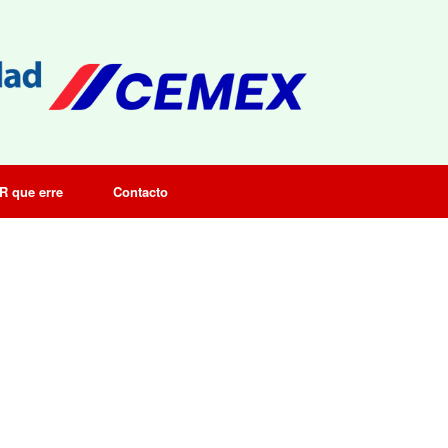
R que erre
Contacto